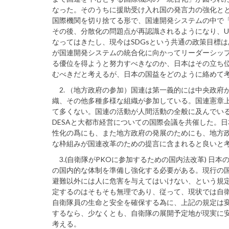
なった。そのうちに援助受け入れ国の発言力の強化とともに
国際機関を切り捨てる形で、国連開発システムの中で
その後、分散化の問題点が再認識されるようになり、U
なってはきたし、現今はSDGsという共通の政策目標
が国連開発システムの統合化に向かってリーダーシッ
る優位を得ようと努力すべきなのか、日本はその立ち
むべきだと考えるが、日本の国益をどのように絡めて
2. （地方政府の参加）国連は第一義的には中央政府
織、その他多種多様な組織が参加している。国連憲章
て多くない。国連の活動が人間活動の全般に及んでいる
DESAと大都市経営についての国際会議を共催した。
性化の爲にも、また地方政府の発展のためにも、地方
な枠組みが国連改革のための提言に含まれると良いと
3.(自衛隊がPKOに参加するための国内法改革) 日
の国内的な体制を準備し強化する必要がある。現行の国
避難以外には人に危害を与えてはいけない、という規定
定するのはそもそも無理であり、従って、現状では自衛
自衛隊員の生命と安全を確保する為に、上記の規定は変
するなら、少なくとも、自衛隊の展開予定地が現実に
考える。