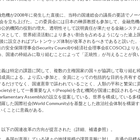
融危機が2008年に発生した直後に、当時の国連総会の議長の要請でノー
員会を立ち上げた。この委員会には日本の榊原教授も参加して、金融危機
の公的機関の役割の増大、透明性そして説明責任が果たせる金融システ
ンスとして、世界経済活動により多きい割合を占めるようになった途上
戦後に設立さればブレトンウッズ体制が改革されるべきであると説いた。
障理事会(Security Council)や経済社会理事会(ECOSOC)より
め、国連の枠組みに取り組むことによって「正統性」が与えることが良
主義は特定の課題に関して、複数の主権国家の国々が協調して取り組む
構成員による、より広い参加と、全員にとっての包括的な目的を共有す
するだけでなく、国連憲章で謳われているごとく、人類の平和と繁栄に
Society)そして一番重要な人々(People)を含む機関が国連に創設される
iamentary Assembly)の設立を提案している。世界を構成している多
国際社会(World Community)を基盤とした政治社会体制を構築
進していくことに意義がある。
以下の国連改革の方向が提言された（詳細、補遺参照）。
、各国が直面している諸々の地球規模の課題克服に対し、共通の目標