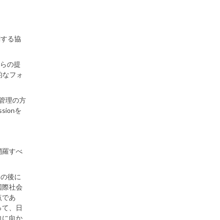
関する協
からの提
的なフォ
管理の方
ionを
網羅すべ
」の後に
国際社会
点であ
って、日
向に向か