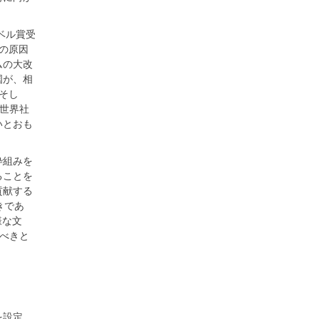
ベル賞受
の原因
ムの大改
国が、相
そし
も世界社
いとおも
枠組みを
ることを
貢献する
べきであ
様な文
すべきと
を設定