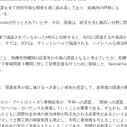
り、開発課題を全て持続可能な開発を基に組み直しており、組織内の呼称にも
ている。
n Woodsが行うとされていた中、今日、国連は、経済を含む幅広い分野に
ls(SDB)は、国連で議論されていなかったMDGと比較すると、SDGに関連する中進国
。今では、SDGは、サミットレベルで協議される、ハイレベルな政治
ること、危機管理機関の設置等が今後の課題となると考えていたが、危機
関連３機関に対して財務支援を行うために開催した、Special Sess
る。
、国連改革が成し遂げるべき新しい体制を想定して、改革後の国連が
トロス・ブートロス＝ガリ事務総長が「平和への課題」「開発への課題
グローバル・ガバナンスを推進していくことが重要である。すなわち、
るとともに国際社会全体の政治体制が民主化される必要性があるという
度そして士農工商の階級制度も廃止し、市民に参政権を与えることによ
日本社会の安定と平和をもたらしたことである。国際社会制度もこの方