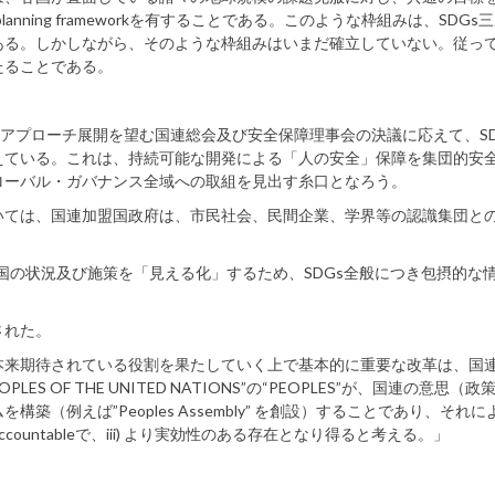
lanning frameworkを有することである。このような枠組みは、SDGs
ある。しかしながら、そのような枠組みはいまだ確立していない。従っ
たることである。
ningアプローチ展開を望む国連総会及び安全保障理事会の決議に応えて、S
えている。これは、持続可能な開発による「人の安全」保障を集団的安
ローバル・ガバナンス全域への取組を見出す糸口となろう。
ては、国連加盟国政府は、市民社会、民間企業、学界等の認識集団と
国の状況及び施策を「見える化」するため、SDGs全般につき包摂的な
された。
来期待されている役割を果たしていく上で基本的に重要な改革は、国
 PEOPLES OF THE UNITED NATIONS”の“PEOPLES”が、国連の意思（
（例えば”Peoples Assembly” を創設）することであり、それに
)より“accountableで、iii) より実効性のある存在となり得ると考える。」