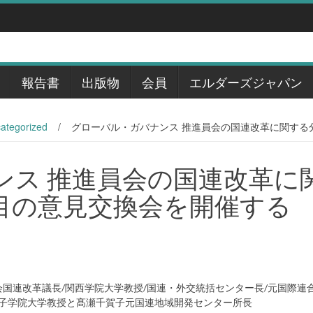
報告書
出版物
会員
エルダーズジャパン
ategorized
/
グローバル・ガバナンス 推進員会の国連改革に関する分科会
ンス 推進員会の国連改革に
目の意見交換会を開催する
国連改革議長/関西学院大学教授/国連・外交統括センター長/元国際連
子学院大学教授と髙瀬千賀子元国連地域開発センター所長