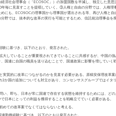
経済社会理事会（「ECOSOC」）の加盟国数を半減し、独立した意思
0年毎に見直すことを提唱していく。③人権と自由の分野では、人権理
めにも、ECOSOCの理事国から理事国が選出される等、再び人権と自
の分野では、抜本的な改革の実行を可能とするため、信託統治理事会を
。
経験に基づき、以下のとおり、発言された。
が拡大していることが重要視されてきていることに共感するが、中国の強
り、国連に自国の職員を送り込むことで、国連政策に影響を増していく
ると実質的に改革につながるのかを見直す必要がある。原稿安保理改革案
カ2か国の追加についても対立があり、コンセンサスグループではイタリ
を問い、即ち、日本が常に国連で存在する状態を維持するためには、どの
中で日本にとっての利益を獲得することを戦略立てていく必要がある。
る初めての改革案でなくてはならないと考える。
国連勤務経験に基づき、以下のとおり発言された。