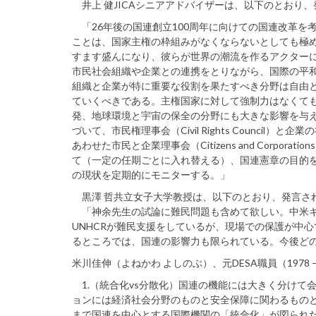
井上 健JICAシニアアドバイザーは、以下のとおり
「26年後の国連創立100周年に向けての国連改革を
ことは、国家主権の枠組みがなくならないとしても極
すます盛んになり、彼らが世界の潮流を作るアクター
市民社会組織や企業との連携をとりながら、国際の平
組織と企業が特に重要な役割を果たすべき分野は自由
ていくべきである。主権国家に対して強制力はなくて
発、地球環境と宇宙の保全の分野にも大きな影響を与
づいて、市民権理事会（Civil Rights Council）と企業の社会
あわせた市民と企業理事会（Citizens and Corpor
て（一定の任期ごとに入れ替える）、国連憲章の目的
の現状を定期的にモニターする。」
黒澤 哲共立女子大学教授は、以下のとおり、発言さ
「神余先生の試論に難民問題も含めて欲しい。中米キ
UNHCRが難民支援をしているが、現場での保護が中
るところでは、国連の影響力も限られている。今後ど
米川佳伸（よねかわ よしのぶ）、元DESA職員（1978 
1.（統合化vs分散化）国連の機能には大きく分けて
ョンには経済社会分野のものと安全保障に関わるものとが
まで国連を中心とする国際機関の「統合化」が図られた