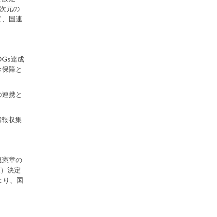
三次元の
て、国連
DGs達成
全保障と
の連携と
情報収集
連憲章の
政策）決定
より、国