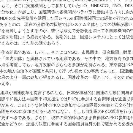
、そこに実施機関として参加していたILO、UNESCO、FAO、DES
「分散化」が起こり、国連関係の各機関がバラバラに活動する方向に向
NDPの出先事務所を活用した国レベルの国際機関同士の調整が行われ
はあるものの、現在の分散化の状態ではシステム全体としての効率が悪い
プを発揮しようとするのか、或いは敢えて分散化を図って各国際機関の
位置を明確にする必要がある。長期的には、国連システムにとっては統
考えるかは、また別の話であろう。
が作る組織である。しかし、そこにはNGO、市民団体、研究機関、財団
上「国内団体」と総称されている組織である。その中で、地方政府の参
点を考慮しても、地方政府のさらなる参加が期待される。東京都は199
日本の地方自治体が国連と共同して行った初めての事業であった。国連組
政府のより一層の参加が望まれるし、国連改革の一環として、そのため
考える。
本の組織が国連改革を提言するのなら、日本が積極的に国連の活動に関与
際平和協力法や国際平和支援法ではPKOに参加する自衛隊員が正当防
がある。このような体制でPKOに参加する自衛隊員の生命と安全を計
隊をPKOに参加させるべきではない。もしも自衛隊のPKO派遣を行う
更すべきである。さらに、現在の法的枠組のまま自衛隊のPKO参加を
安全かどうか、派遣の決定に参画する国会議員自身の目で確かめる必要