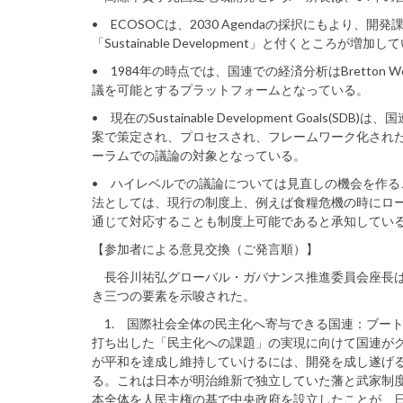
• ECOSOCは、2030 Agendaの採択にもよ
「Sustainable Development」と付くところが増加し
• 1984年の時点では、国連での経済分析はBretto
議を可能とするプラットフォームとなっている。
• 現在のSustainable Development Goa
案で策定され、プロセスされ、フレームワーク化された
ーラムでの議論の対象となっている。
• ハイレベルでの議論については見直しの機会を作
法としては、現行の制度上、例えば食糧危機の時にローマ食糧
通じて対応することも制度上可能であると承知してい
【参加者による意見交換（ご発言順）】
長谷川祐弘グローバル・ガバナンス推進委員会座長は
き三つの要素を示唆された。
1. 国際社会全体の民主化へ寄与できる国連：ブー
打ち出した「民主化への課題」の実現に向けて国連が
が平和を達成し維持していけるには、開発を成し遂げ
る。これは日本が明治維新で独立していた藩と武家制
本全体を人民主権の基で中央政府を設立したことが、