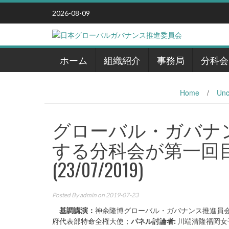
Skip
2026-08-09
to
content
ホーム
組織紹介
事務局
分科会
Home
/
Unc
グローバル・ガバナ
する分科会が第一回
(23/07/2019)
Posted By
admin
on 2019-07-23
基調講演：
神余隆博グローバル・ガバナンス推進員会
府代表部特命全権大使；
パネル討論者:
川端清隆福岡女