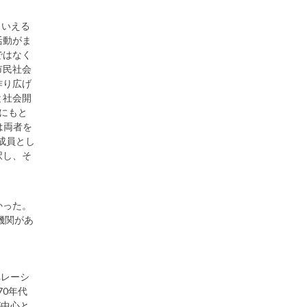
もいえる
活動がま
ではなく
市民社会
作り広げ
と社会開
にもと
るいは両者を
構成員とし
択し、そ
かった。
機関があ
ペレーシ
70年代
が中心と