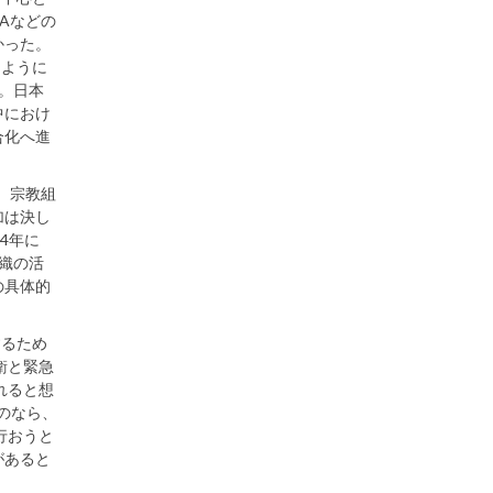
Aなどの
かった。
るように
。日本
中におけ
合化へ進
、宗教組
加は決し
4年に
織の活
の具体的
するため
衛と緊急
れると想
のなら、
行おうと
があると