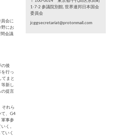
〒100-0014 東京都千代田区永田町
1-7-2 参議院別館, 世界連邦日本国会
委員会
委員会に
jcggsecretariat@protonmail.com
分野にお
府間会議
序の後
革を行っ
してまと
」等新し
らの提言
、それら
て、G4
、軍事参
ていく。
していく