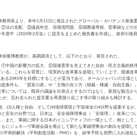
務局長より、本年5月15日に発足されたグローバル・ガバナンス推進
、②法の支配、③議員外交、④環境問題、⑤国際連帯税、⑥軍縮などの
年度中（2020年2月迄）に提言をまとめた報告書を作成し、政府や政
神余隆博教授が、基調講演として、以下のとおり、発言された。
①中国の影響力の拡大、②国連憲章を支えてきた自由・民主主義的秩
ている。これらを背景に、現実的な改革案を提唱していく上で、国連改
である2045年を目標にすることが妥当であり、オールジャパンの立場と
前提条件も、「貧富の差」や「主権の在り方（独裁・権威・自由主義）
改革については、既存の議論を出発点とするのではなく、新規な観点か
いたが、忘れ去られた提言案を再度掘り起こす等の取り組みも検討する。
発、(3)人権と自由、そして(4)地球環境と宇宙保全の4分野を提案するが
和と安全の分野では、日本は、安全保障理事会（「安保理」）改革につい
し、また、軍縮に関する日本のイニシアティブの一環として、例として
ともにジュネ―ヴ軍縮会議を廃止して新たな軍縮理事会の創出を提唱し
の平和的解決（平和創造活動：PMO）を、紛争予防も視野に入れ強化