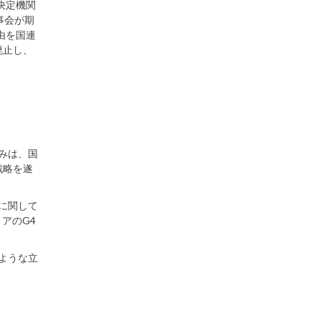
決定機関
事会が期
由を国連
廃止し、
みは、国
戦略を遂
に関して
アのG4
ような立