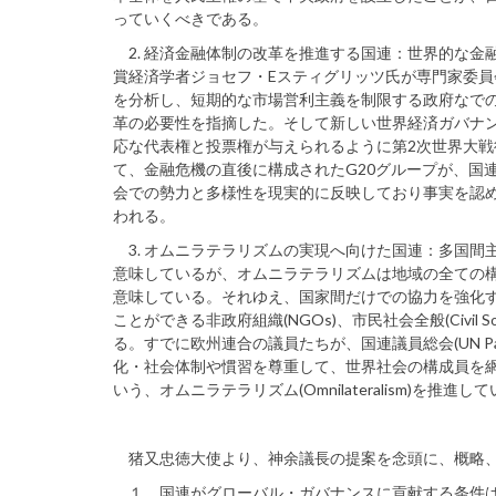
っていくべきである。
2. 経済金融体制の改革を推進する国連：世界的な金
賞経済学者ジョセフ・Eスティグリッツ氏が専門家委
を分析し、短期的な市場営利主義を制限する政府なで
革の必要性を指摘した。そして新しい世界経済ガバナ
応な代表権と投票権が与えられるように第2次世界大
て、金融危機の直後に構成されたG20グループが、国連の安全保
会での勢力と多様性を現実的に反映しており事実を認
われる。
3. オムニラテラリズムの実現へ向けた国連：多国間
意味しているが、オムニラテラリズムは地域の全ての
意味している。それゆえ、国家間だけでの協力を強化
ことができる非政府組織(NGOs)、市民社会全般(Civil 
る。すでに欧州連合の議員たちが、国連議員総会(UN Parl
化・社会体制や慣習を尊重して、世界社会の構成員を網羅した
いう、オムニラテラリズム(Omnilateralism)を推
猪又忠徳大使より、神余議長の提案を念頭に、概略、
１．国連がグローバル・ガバナンスに貢献する条件は