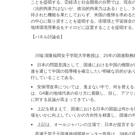
ことを提唱する。②経済と社会開発の分野では、現在の
（法的拘束力はないが、政治的拘束力はある）とし、1
待された機能を果たしておらず、米国の復帰を求めるた
の中心に取り戻すことを提唱する。④環境と宇宙保全
地球環境理事会をナイロビに設置することを提唱する
【パネル討論会】
川端 清隆福岡女子学院大学教授は、25年の国連勤務
• 日本の問題意識として、国連における中国の権限
連を通じて中国の指導権を確立したい明確な目的があ
行していることである。
• 安保理改革については、進まない中で、何を替え
は、G4案の地域代表の在り方に着眼し、但し、アフリ
に対する反論が高まってきている。
• 上記を踏まえて、国連における日本の国益は何か
場をいかに向上していくかの方向性を精査し、国連の
• 上記は、オールジャパンの立場で、日本が提言す
髙瀬千賀子元国連地域開発センター所長は、34年の