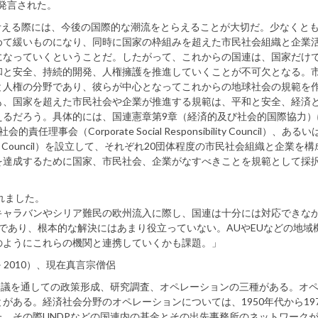
、発言された。
考える際には、今後の国際的な潮流をとらえることが大切だ。少なくと
めて緩いものになり、同時に国家の枠組みを超えた市民社会組織と企業
になっていくということだ。したがって、これからの国連は、国家だけ
和と安全、持続的開発、人権擁護を推進していくことが不可欠となる。
と人権の分野であり、彼らが中心となってこれからの地球社会の規範を
も、国家を超えた市民社会や企業が推進する規範は、平和と安全、経済
えるだろう。具体的には、国連憲章第9章（経済的及び社会的国際協力）
的責任理事会（Corporate Social Responsibility Council）、あ
ations Council）を設立して、それぞれ20団体程度の市民社会組織と企業を
を達成するために国家、市民社会、企業がなすべきことを規範として採
れました。
ャラバンやシリア難民の欧州流入に際し、国連は十分には対応できな
心であり、根本的な解決にはあまり役立っていない。AUやEUなどの地域
のようにこれらの機関と連携していくかも課題。」
– 2010）、現在真言宗僧侶
会議を通しての政策形成、研究調査、オペレーションの三種がある。オ
ある。経済社会分野のオペレーションについては、1950年代から19
。その際UNDPなどの国連内の基金とその出先事務所のネットワーク