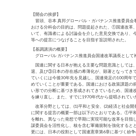
【開会の挨拶】
冒頭、谷本 真邦グローバル・ガバナンス推進委員会事
おける分科会の目的は、問題提起された、①国連改革
いて、有識者による討論会を介した意見交換であり、今
等への提言につなげることを目指す旨説明された。
【基調講演の概要】
グローバル ガバナンス推進員会国連改革議長として
国連に関する日本が抱える主要な問題意識としては、
退、及び③日本の存在感の希薄化が、顕著となってき
ていくには今後30年先を見越し、国連発足の100周年
めていくことが重要である。国連における政策課題の
い形での分断に基づき形成されてきているため、国連
を練り直し、また、すでに1970年代から提唱されて
改革分野としては、(1)平和と安全、(2)経済と社会開
に関する提言の概要一部は以下のとおりである。①平
を離れ、異なった発想で早期に実現可能な改革を目指
謀委員会を活性化し、核を含む軍備規制を強化すると
更には、日本の役割として国連憲章第6章に基づく紛争