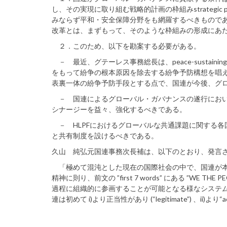
し、その実現に取り組む戦略的計画の枠組みstrategic p
みならず平和・安全保障分野をも網羅するべきもので
改革とは、まずもって、そのような枠組みの形成にあ
２．このため、以下を勘案する必要がある。
－ 最近、グテーレス事務総長は、peace-sustai
をもって紛争の根本原因を除去する紛争予防構想を唱
表裏一体の紛争予防手段とする点で、国連が今後、グ
－ 国連によるグローバル・ガバナンスの遂行におい
シナージーを益々、強化するべきである。
－ HLPFにおけるグローバルな共通課題に関する各
と共有制度を設けるべきである。
久山 純弘元国連事務次長補は、以下のとおり、発言
「極めて混沌とした現在の国際社会の中で、国連が本
精神に則り、前文の ”first 7 words” にある ”WE THE
過程に組織的に参画することが可能となる様なシステムを構築
連は初めて i)より正当性があり (“legitimate”) 、ii