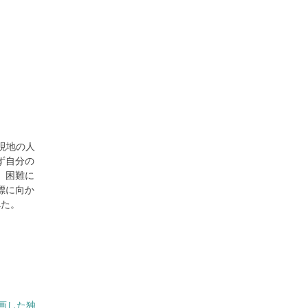
現地の人
ず自分の
、困難に
標に向か
べた。
画した独