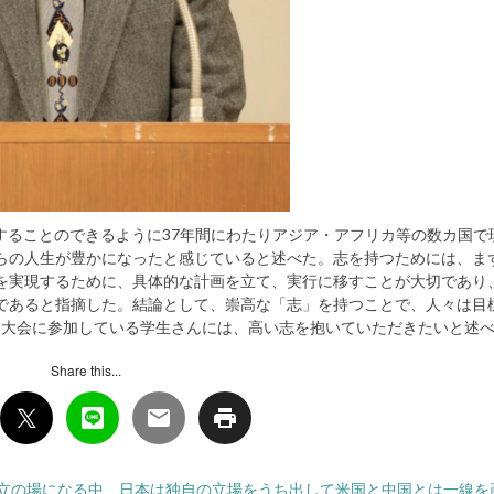
することのできるように37年間にわたりアジア・アフリカ等の数カ国で
らの人生が豊かになったと感じていると述べた。志を持つためには、ま
を実現するために、具体的な計画を立て、実行に移すことが大切であり
であると指摘した。結論として、崇高な「志」を持つことで、人々は目
連大会に参加している学生さんには、高い志を抱いていただきたいと述
Share this...
立の場になる中、日本は独自の立場をうち出して米国と中国とは一線を