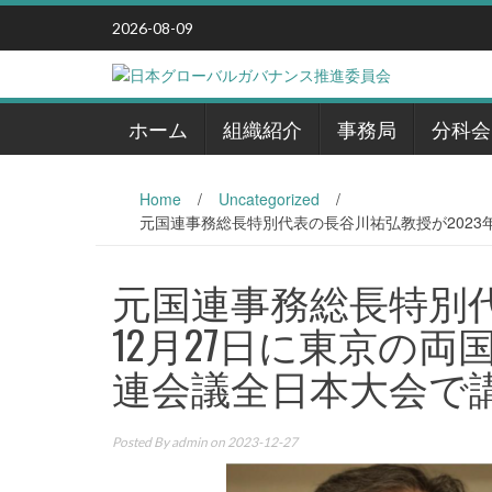
Skip
2026-08-09
to
content
ホーム
組織紹介
事務局
分科会
Home
/
Uncategorized
/
元国連事務総長特別代表の長谷川祐弘教授が2023年1
元国連事務総長特別代
12月27日に東京の両
連会議全日本大会で講演さ
Posted By
admin
on 2023-12-27