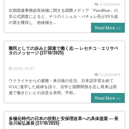
0 comment
次期国連事務総長候補に関する国際メディア「PassBlue」の
非公式調査によると、チリのミシェル・バチェレ氏が29％超
の票を獲得し、他候補を…
Read More >>
難民としての歩みと国連で働く志 ― レセチコ・エリサベ
タのメッセージ (27/10/2025)
2025-10-27
0 comment
ウクライナからの避難・来日後の生活、日本語学習を経て
ICUに進学した経緯を語り、法学と国際関係を志し将来は国
連で働きたいとの決意を表明。平和…
Read More >>
多極化時代の日本の役割と安保理改革への具体提案 ― 長
谷川祐弘座長 (27/10/2025)