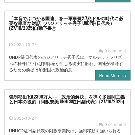
「本音でぶつかる国連」を—軍事費2.7兆ドルの時代に必
要な率直な対話（ハジアリッチ秀子 UNDP駐日代表）
(27/10/2025)自動下書き
2025-10-27
0 comment
UNDP駐日代表のハジアリッチ秀子氏は、マルチラテラリズ
ムの枠外にいれば排除感が生じる現実に触れ、国連が機能す
るための前提は加盟国の政治的意…
Read More >>
強制移動1億2300万人—「政治的解決」を導く多国間主義
と日本の役割（阿阪奈美 UNHCR駐日副代表）(27/10/2025)
2025-10-27
0 comment
UNHCR駐日副代表の阿阪奈美氏は、強制移動を強いられる