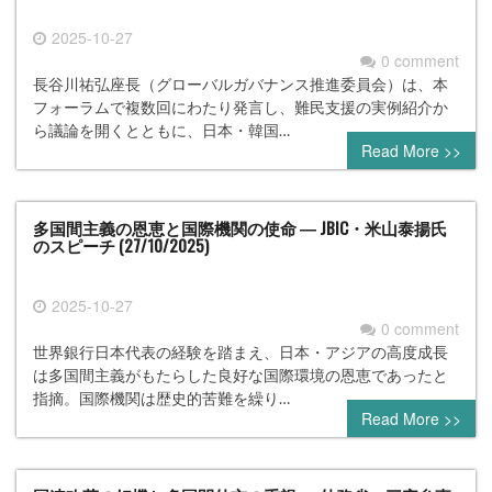
2025-10-27
0 comment
長谷川祐弘座長（グローバルガバナンス推進委員会）は、本
フォーラムで複数回にわたり発言し、難民支援の実例紹介か
ら議論を開くとともに、日本・韓国…
Read More >>
多国間主義の恩恵と国際機関の使命 ― JBIC・米山泰揚氏
のスピーチ (27/10/2025)
2025-10-27
0 comment
世界銀行日本代表の経験を踏まえ、日本・アジアの高度成長
は多国間主義がもたらした良好な国際環境の恩恵であったと
指摘。国際機関は歴史的苦難を繰り…
Read More >>