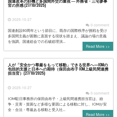
国連改革の好機と多国間外交の重視 ― 外務省・三宅参事
官の所感 (27/10/2025)
2025-10-27
0 comment
国連創設80周年という節目に、既存の国際秩序が挑戦を受け
多国間主義が困難に直面する現状を踏まえ、議論の場の意義
を強調。国連総会での石破総理演…
Read More >>
人が「安全かつ尊厳をもって移動」できる世界へ—IOMの
包括的支援と日本への期待（保田由布子 IOM上級民間連携
担当官）(27/10/2025)
2025-10-27
0 comment
IOM駐日事務所の保田由布子・上級民間連携担当官は、紛
争・災害・貧困など多様な要因による移動に対し、IOMが安
全・合法・尊厳ある移動と受入社…
Read More >>