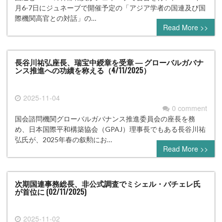
月6-7日にジュネーブで開催予定の「アジア学者の国連及び国
際機関高官との対話」の…
Read More >>
長谷川祐弘座長、瑞宝中綬章を受章 ― グローバルガバナ
ンス推進への功績を称える（4/11/2025）
2025-11-04
0 comment
国会諮問機関グローバルガバナンス推進委員会の座長を務
め、日本国際平和構築協会（GPAJ）理事長でもある長谷川祐
弘氏が、2025年春の叙勲にお…
Read More >>
次期国連事務総長、非公式調査でミシェル・バチェレ氏
が首位に (02/11/2025)
2025-11-02