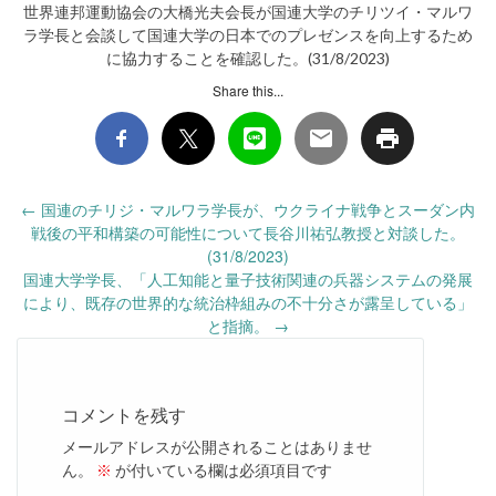
世界連邦運動協会の大橋光夫会長が国連大学のチリツイ・マルワ
ラ学長と会談して国連大学の日本でのプレゼンスを向上するため
に協力することを確認した。(31/8/2023)
Share this...
Post
←
国連のチリジ・マルワラ学長が、ウクライナ戦争とスーダン内
navigation
戦後の平和構築の可能性について長谷川祐弘教授と対談した。
(31/8/2023)
国連大学学長、「人工知能と量子技術関連の兵器システムの発展
により、既存の世界的な統治枠組みの不十分さが露呈している」
と指摘。
→
コメントを残す
メールアドレスが公開されることはありませ
ん。
※
が付いている欄は必須項目です