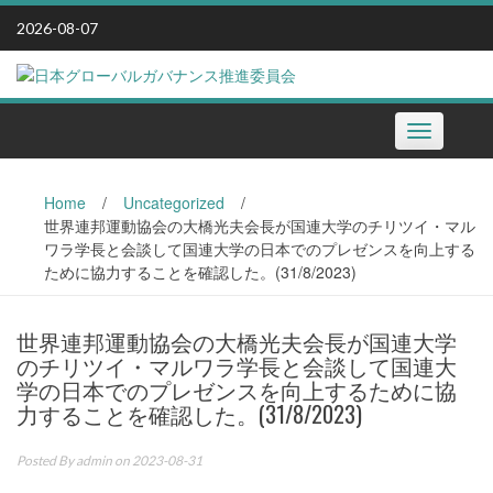
Skip
2026-08-07
to
content
Toggle
navigation
Home
/
Uncategorized
/
世界連邦運動協会の大橋光夫会長が国連大学のチリツイ・マル
ワラ学長と会談して国連大学の日本でのプレゼンスを向上する
ために協力することを確認した。(31/8/2023)
世界連邦運動協会の大橋光夫会長が国連大学
のチリツイ・マルワラ学長と会談して国連大
学の日本でのプレゼンスを向上するために協
力することを確認した。(31/8/2023)
Posted By
admin
on 2023-08-31