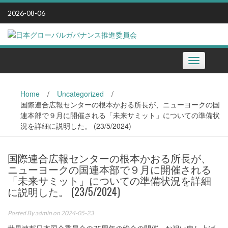
Skip
2026-08-06
to
content
Toggle
navigation
Home
/
Uncategorized
/
国際連合広報センターの根本かおる所長が、ニューヨークの国
連本部で９月に開催される「未来サミット」についての準備状
況を詳細に説明した。 (23/5/2024)
国際連合広報センターの根本かおる所長が、
ニューヨークの国連本部で９月に開催される
「未来サミット」についての準備状況を詳細
に説明した。 (23/5/2024)
Posted By
admin
on 2024-05-23