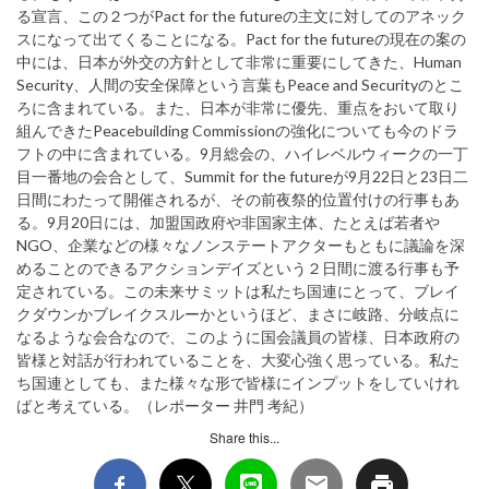
る宣言、この２つがPact for the futureの主文に対してのアネック
スになって出てくることになる。Pact for the futureの現在の案の
中には、日本が外交の方針として非常に重要にしてきた、Human
Security、人間の安全保障という言葉もPeace and Securityのとこ
ろに含まれている。また、日本が非常に優先、重点をおいて取り
組んできたPeacebuilding Commissionの強化についても今のドラ
フトの中に含まれている。9月総会の、ハイレベルウィークの一丁
目一番地の会合として、Summit for the futureが9月22日と23日二
日間にわたって開催されるが、その前夜祭的位置付けの行事もあ
る。9月20日には、加盟国政府や非国家主体、たとえば若者や
NGO、企業などの様々なノンステートアクターもともに議論を深
めることのできるアクションデイズという２日間に渡る行事も予
定されている。この未来サミットは私たち国連にとって、ブレイ
クダウンかブレイクスルーかというほど、まさに岐路、分岐点に
なるような会合なので、このように国会議員の皆様、日本政府の
皆様と対話が行われていることを、大変心強く思っている。私た
ち国連としても、また様々な形で皆様にインプットをしていけれ
ばと考えている。（レポーター 井門 考紀）
Share this...