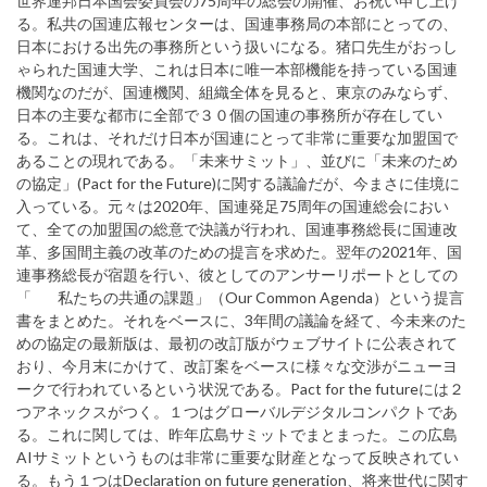
世界連邦日本国会委員会の75周年の総会の開催、お祝い申し上げ
る。私共の国連広報センターは、国連事務局の本部にとっての、
日本における出先の事務所という扱いになる。猪口先生がおっし
ゃられた国連大学、これは日本に唯一本部機能を持っている国連
機関なのだが、国連機関、組織全体を見ると、東京のみならず、
日本の主要な都市に全部で３０個の国連の事務所が存在してい
る。これは、それだけ日本が国連にとって非常に重要な加盟国で
あることの現れである。「未来サミット」、並びに「未来のため
の協定」(Pact for the Future)に関する議論だが、今まさに佳境に
入っている。元々は2020年、国連発足75周年の国連総会におい
て、全ての加盟国の総意で決議が行われ、国連事務総長に国連改
革、多国間主義の改革のための提言を求めた。翌年の2021年、国
連事務総長が宿題を行い、彼としてのアンサーリポートとしての
「 私たちの共通の課題」（Our Common Agenda）という提言
書をまとめた。それをベースに、3年間の議論を経て、今未来のた
めの協定の最新版は、最初の改訂版がウェブサイトに公表されて
おり、今月末にかけて、改訂案をベースに様々な交渉がニューヨ
ークで行われているという状況である。Pact for the futureには２
つアネックスがつく。１つはグローバルデジタルコンパクトであ
る。これに関しては、昨年広島サミットでまとまった。この広島
AIサミットというものは非常に重要な財産となって反映されてい
る。もう１つはDeclaration on future generation、将来世代に関す