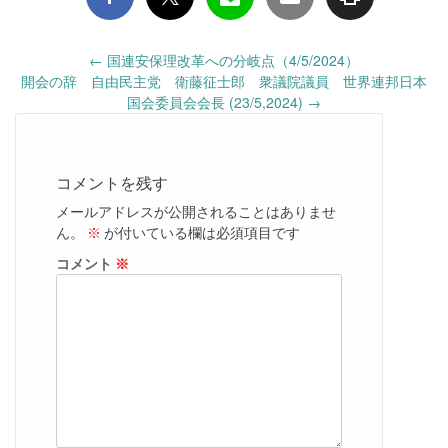
Post
←
国連安保理改革への分岐点（4/5/2024）
navigation
開会の辞 自由民主党 衛藤征士郎 衆議院議員 世界連邦日本
国会委員会会長 (23/5,2024)
→
コメントを残す
メールアドレスが公開されることはありませ
ん。
※
が付いている欄は必須項目です
コメント
※