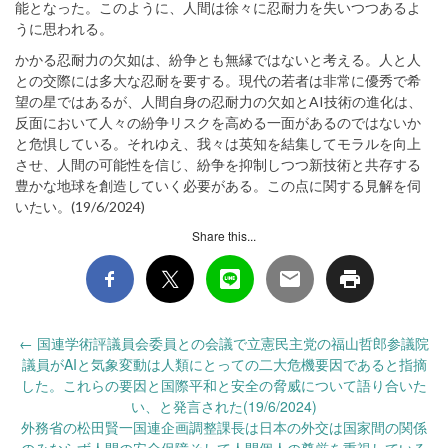
能となった。このように、人間は徐々に忍耐力を失いつつあるよ
うに思われる。
かかる忍耐力の欠如は、紛争とも無縁ではないと考える。人と人
との交際には多大な忍耐を要する。現代の若者は非常に優秀で希
望の星ではあるが、人間自身の忍耐力の欠如とAI技術の進化は、
反面において人々の紛争リスクを高める一面があるのではないか
と危惧している。それゆえ、我々は英知を結集してモラルを向上
させ、人間の可能性を信じ、紛争を抑制しつつ新技術と共存する
豊かな地球を創造していく必要がある。この点に関する見解を伺
いたい。(19/6/2024)
Share this...
Post
←
国連学術評議員会委員との会議で立憲民主党の福山哲郎参議院
navigation
議員がAIと気象変動は人類にとっての二大危機要因であると指摘
した。これらの要因と国際平和と安全の脅威について語り合いた
い、と発言された(19/6/2024)
外務省の松田賢一国連企画調整課長は日本の外交は国家間の関係