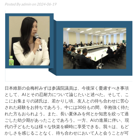
Posted By
admin
on 2024-06-19
日本維新の会梅村みずほ参議院議員は、今後深く憂慮すべき事項
として、AIとその忍耐力について論じたいと述べた。そして、こ
こにお集まりの諸氏は、若かりし頃、友人との待ち合わせに苦心
された経験をお持ちであろう。中には30分もの間、辛抱強く待た
れた方もおられよう。また、長い夏休みを何とか知恵を絞って過
ごした幼少期があったことであろう。一方、AIの進展に伴い、現
代の子どもたちは様々な快楽を瞬時に享受できる。我々は、もど
かしさを感じることなく、待ち合わせにおいて人と会うことが可