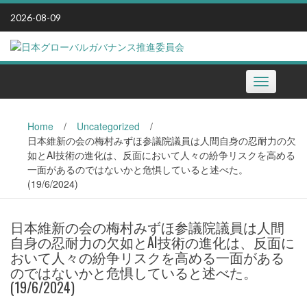
Skip
2026-08-09
to
content
Toggle
navigation
Home
/
Uncategorized
/
日本維新の会の梅村みずほ参議院議員は人間自身の忍耐力の欠
如とAI技術の進化は、反面において人々の紛争リスクを高める
一面があるのではないかと危惧していると述べた。
(19/6/2024)
日本維新の会の梅村みずほ参議院議員は人間
自身の忍耐力の欠如とAI技術の進化は、反面に
おいて人々の紛争リスクを高める一面がある
のではないかと危惧していると述べた。
(19/6/2024)