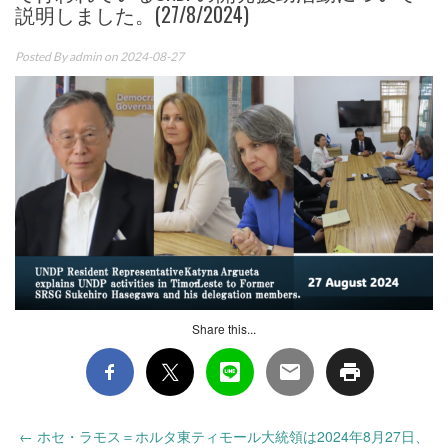
説明しました。(27/8/2024)
Posted By
admin
on 2024-08-27
Share this...
Post
←
ホセ・ラモス＝ホルタ東ティモール大統領は2024年8月27日、