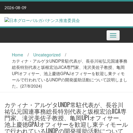
Skip
2026-08-09
to
content
Toggle
navigation
Home
/
Uncategorized
/
カティナ・アルゲタUNDP常駐代表が、長谷川祐弘元国連事務
総長特別代表と坂根宏治JICA専門家、滝沢美佐子教授、亀岡
UPIオフィサー、池上慶徳GPAJオフィサーを歓迎し東ティモ
ールで行われているUNDPの開発援助活動について説明しまし
た。(27/8/2024)
カティナ・アルゲタUNDP常駐代表が、長谷川
祐弘元国連事務総長特別代表と坂根宏治JICA専
門家、滝沢美佐子教授、亀岡UPIオフィサー、
池上慶徳GPAJオフィサーを歓迎し東ティモール
で行われているUNDPの開発援助活動について