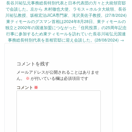
navigation
長谷川祐弘元事務総長特別代表と日本代表団の方々と大統領官邸
で会談した。左から 木村徹也大使、ラモス＝ホルタ大統領、長谷
川祐弘教授、坂根宏治JICA専門家、滝沢美佐子教授。(27/8/2024)
東ティモールのグスマン首相は2024年8月28日、東ティモールの
独立と2002年の国連加盟につながった「住民投票」の25周年記念
行事に参加するため東ティモールを訪れていた長谷川祐弘元国連
事務総長特別代表を首相官邸に迎え会談した。(28/08/2024)
→
コメントを残す
メールアドレスが公開されることはありませ
ん。
※
が付いている欄は必須項目です
コメント
※