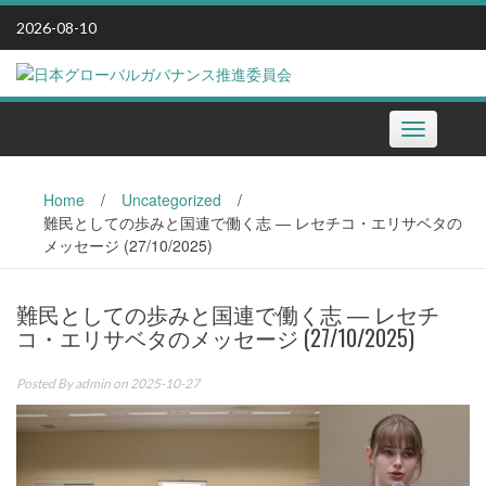
Skip
2026-08-10
to
content
Toggle
navigation
Home
/
Uncategorized
/
難民としての歩みと国連で働く志 ― レセチコ・エリサベタの
メッセージ (27/10/2025)
難民としての歩みと国連で働く志 ― レセチ
コ・エリサベタのメッセージ (27/10/2025)
Posted By
admin
on 2025-10-27