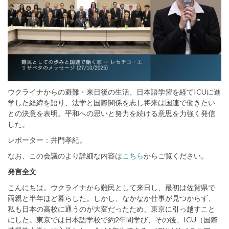
ウクライナからの避難・来日後の生活、日本語学習を経てICUに進
学した経緯を語り、法学と国際関係を志し将来は国連で働きたい
との決意を表明。平和への思いと努力を続ける意思を力強く発信
した。
レポーター：井門孝紀。
なお、この会議のより詳細な内容は
こちら
からご覧ください。
発言全文
こんにちは。ウクライナから難民として来日し、最初は佐賀県で
両親と半年ほど暮らした。しかし、なかなか仕事が見つからず、
私も日本の高校に通うのが大変だったため、東京に引っ越すこと
にした。東京では日本語学校で約2年間学び、その後、ICU（国際