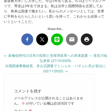
基督教大学）に入学した。今は1年生である。ICUはリベラルアー
ツで、専攻は3年生で決まる。私は法学と国際関係を志望してお
り、将来は国連で働きたい。私からのメッセージとしては、世界
に平和をもたらしたいという思いを持って、これからも頑張って
いくということだ。
Share this...
Post
←
多極化時代の日本の役割と安保理改革への具体提案 ― 長谷川祐
navigation
弘座長 (27/10/2025)
次期国連事務総長、非公式調査でミシェル・バチェレ氏が首位に
(02/11/2025)
→
コメントを残す
メールアドレスが公開されることはありませ
ん。
※
が付いている欄は必須項目です
コメント
※