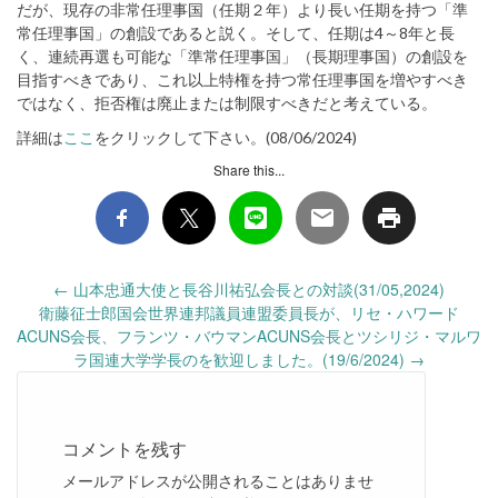
だが、現存の非常任理事国（任期２年）より長い任期を持つ「準
常任理事国」の創設であると説く。そして、任期は4～8年と長
く、連続再選も可能な「準常任理事国」（長期理事国）の創設を
目指すべきであり、これ以上特権を持つ常任理事国を増やすべき
ではなく、拒否権は廃止または制限すべきだと考えている。
詳細は
ここ
をクリックして下さい。(08/06/2024)
Share this...
Post
←
山本忠通大使と長谷川祐弘会長との対談(31/05,2024)
navigation
衛藤征士郎国会世界連邦議員連盟委員長が、リセ・ハワード
ACUNS会長、フランツ・バウマンACUNS会長とツシリジ・マルワ
ラ国連大学学長のを歓迎しました。(19/6/2024)
→
コメントを残す
メールアドレスが公開されることはありませ