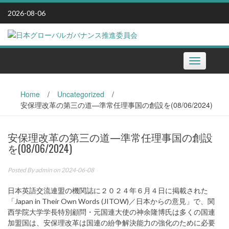
Skip
2026-08-06
to
content
Toggle
navigation
Home
/
Uncategorized
/
安保理改革の第三の道—準常任理事国の創設を(08/06/2024)
安保理改革の第三の道—準常任理事国の創設
を(08/06/2024)
Posted By
admin
on 2024-06-08
日本英語交流連盟の機関誌に２０２４年６月４日に掲載された
「Japan in Their Own Words (JITOW)／日本からの意見」で、関
西学院大学学長特別顧問・元国連大使の神余隆博氏は多くの国連
加盟国は、安保理改革は国連の紛争解決能力の強化のために必要