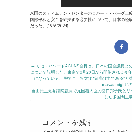
米国のスティムソン・センターのロバート・バーグ上
国際平和と安全を維持する必要性について、日本の経
だった。(19/6/2024)
Post
←
リセ・ハワードACUNS会長は、日本の国会議員と
について説明した。東京で6月20日から開催される今
navigation
になっている。最後に、彼女は “知識は力である”と強調した。
makes migh
自由民主党参議院議員で元国務大臣の猪口邦子氏とリセ
した多国間主義の
コメントを残す
メールアドレスが公開されることはありません