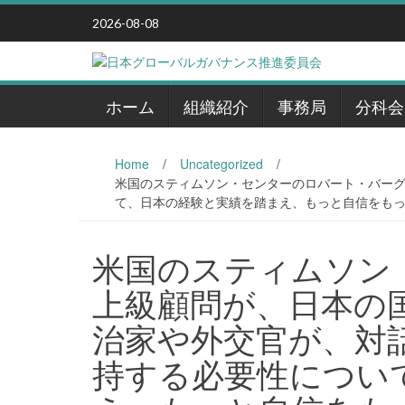
Skip
2026-08-08
to
content
ホーム
組織紹介
事務局
分科会
Home
/
Uncategorized
/
米国のスティムソン・センターのロバート・バー
て、日本の経験と実績を踏まえ、もっと自信をもって力
米国のスティムソン
上級顧問が、日本の
治家や外交官が、対
持する必要性につい