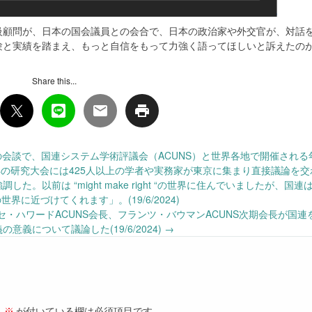
級顧問が、日本の国会議員との会合で、日本の政治家や外交官が、対話
験と実績を踏まえ、もっと自信をもって力強く語ってほしいと訴えたの
Share this...
の会談で、国連システム学術評議会（ACUNS）と世界各地で開催される
年の研究大会には425人以上の学者や実務家が東京に集まり直接議論を交
以前は “might make right “の世界に住んでいましたが、国連は “r
t “の世界に近づけてくれます」。(19/6/2024)
・ハワードACUNS会長、フランツ・バウマンACUNS次期会長が国連
意義について議論した(19/6/2024)
→
。
※
が付いている欄は必須項目です