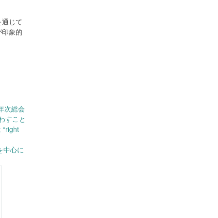
を通じて
が印象的
年次総会
わすこと
ight
を中心に