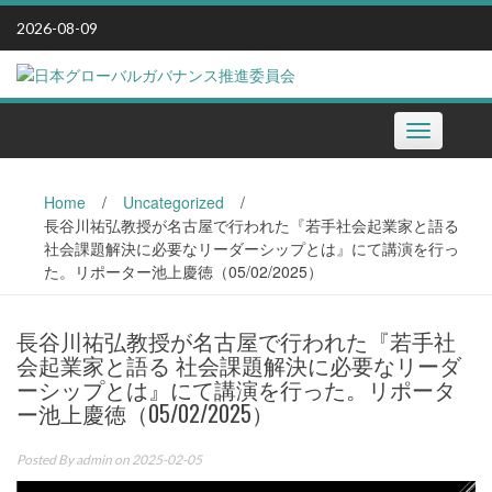
Skip
2026-08-09
to
content
Toggle
navigation
Home
/
Uncategorized
/
長谷川祐弘教授が名古屋で行われた『若手社会起業家と語る
社会課題解決に必要なリーダーシップとは』にて講演を行っ
た。リポーター池上慶徳（05/02/2025）
長谷川祐弘教授が名古屋で行われた『若手社
会起業家と語る 社会課題解決に必要なリーダ
ーシップとは』にて講演を行った。リポータ
ー池上慶徳（05/02/2025）
Posted By
admin
on 2025-02-05