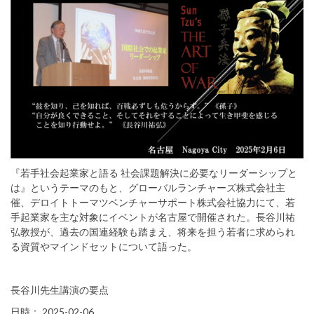
『若手社会起業家と語る 社会課題解決に必要なリーダーシップと
は』というテーマのもと、グローバルランチャーズ株式会社主
催、デロイトトーマツベンチャーサポート株式会社協力にて、若
手起業家を主な対象にイベントが名古屋で開催された。長谷川祐
弘教授が、過去の国連経験も踏まえ、将来を担う若者に求められ
る資質やマインドセットについて語った。
長谷川先生講演の要点
日時： 2025-02-06