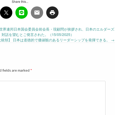
Share this...
征士郎世界連邦日本国会委員会前会長・現顧問が挨拶され、日本のエルダーズと
力、対話を望むとご発言された。（15/05/2025）
大統領】 日本は道徳的で価値観のあるリーダーシップを発揮できる。
→
d fields are marked
*