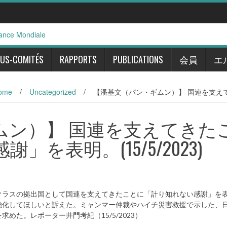
US-COMITÉS
RAPPORTS
PUBLICATIONS
会員
エ
ome
/
Uncategorized
/
【潘基文（パン・ギムン）】 国連を支えてき
ムン）】 国連を支えてきた
を表明。(15/5/2023)
クラスの拠出国として国連を支えてきたことに「計り知れない感謝」を
強化してほしいと訴えた。ミャンマー仲裁やハイチ災害救援で示した、
た。レポーター井門考紀（15/5/2023）