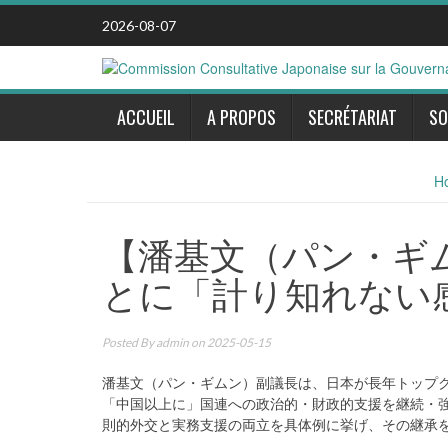
Skip
2026-08-07
to
content
ACCUEIL
A PROPOS
SECRÉTARIAT
SO
H
【潘基文（パン・ギ
とに「計り知れない感謝」
Posted By
admin
on 2025-05-15
潘基文（パン・ギムン）副議長は、日本が長年トップ
「中国以上に」国連への政治的・財政的支援を継続・
則的外交と実務支援の両立を具体例に挙げ、その継承を求め