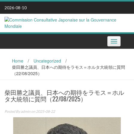
Skip
2026-08-10
to
content
Toggle
navigation
Home
/
Uncategorized
/
柴田勝之議員、日本への期待をラモス＝ホルタ大統領に質問
（22/08/2025）
柴田勝之議員、日本への期待をラモス＝ホル
タ大統領に質問（22/08/2025）
Posted By
admin
on 2025-08-22