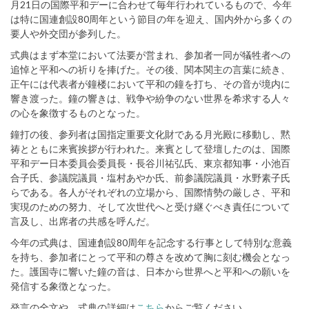
月21日の国際平和デーに合わせて毎年行われているもので、今年
は特に国連創設80周年という節目の年を迎え、国内外から多くの
要人や外交団が参列した。
式典はまず本堂において法要が営まれ、参加者一同が犠牲者への
追悼と平和への祈りを捧げた。その後、関本関主の言葉に続き、
正午には代表者が鐘楼において平和の鐘を打ち、その音が境内に
響き渡った。鐘の響きは、戦争や紛争のない世界を希求する人々
の心を象徴するものとなった。
鐘打の後、参列者は国指定重要文化財である月光殿に移動し、黙
祷とともに来賓挨拶が行われた。来賓として登壇したのは、国際
平和デー日本委員会委員長・長谷川祐弘氏、東京都知事・小池百
合子氏、参議院議員・塩村あやか氏、前参議院議員・水野素子氏
らである。各人がそれぞれの立場から、国際情勢の厳しさ、平和
実現のための努力、そして次世代へと受け継ぐべき責任について
言及し、出席者の共感を呼んだ。
今年の式典は、国連創設80周年を記念する行事として特別な意義
を持ち、参加者にとって平和の尊さを改めて胸に刻む機会となっ
た。護国寺に響いた鐘の音は、日本から世界へと平和への願いを
発信する象徴となった。
発言の全文や、式典の詳細は
こちら
からご覧ください。