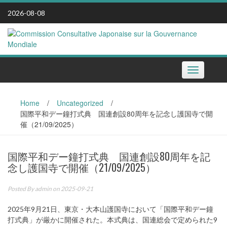
Skip
2026-08-08
to
content
Toggle
navigation
Home
/
Uncategorized
/
国際平和デー鐘打式典 国連創設80周年を記念し護国寺で開
催（21/09/2025）
国際平和デー鐘打式典 国連創設80周年を記
念し護国寺で開催（21/09/2025）
Posted By
admin
on 2025-09-21
2025年9月21日、東京・大本山護国寺において「国際平和デー鐘
打式典」が厳かに開催された。本式典は、国連総会で定められた9