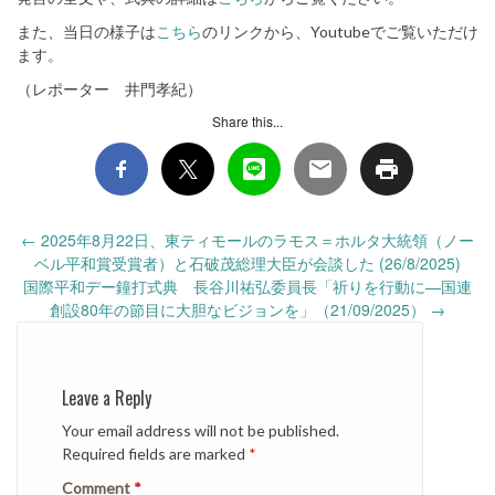
また、当日の様子は
こちら
のリンクから、Youtubeでご覧いただけ
ます。
（レポーター 井門孝紀）
Share this...
Post
←
2025年8月22日、東ティモールのラモス＝ホルタ大統領（ノー
navigation
ベル平和賞受賞者）と石破茂総理大臣が会談した (26/8/2025)
国際平和デー鐘打式典 長谷川祐弘委員長「祈りを行動に—国連
創設80年の節目に大胆なビジョンを」（21/09/2025）
→
Leave a Reply
Your email address will not be published.
Required fields are marked
*
Comment
*