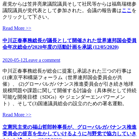
産党からは笠井亮衆議院議員そして社民等からは福島瑞穂参
議院議員が党代表として参加された。会議の報告書は
ここ
を
クリックして下さい。
Read More >>
中川正春事務総長が議長として開催された世界連邦国会委員
会年次総会が2020年度の活動計画を承認 (12/05/2020)
2020-05-12
Leave a comment
中川正春事務総長が総会に提案し承認された三つの行事は
(1)東京平和構築フォーラム（世界連邦国会委員会が共
催）、 (2)グローバルガバナンス推進委員会が引き続き地球
規模問題や課題に関して開催する討論会（具体例として持続
可能な開発目標（SDGs）や ジェンダーエンパワーメン
ト）、そして(3)国連議員総会の設立のための署名運動。
Read More >>
立憲民主党の福山哲郎幹事長が、グローバルガバナンス推進
委員会の提言を生かしていけるように与野党で協力していき