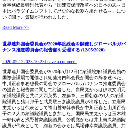
合事務総長特別代表から「国連安保理改革への日本の志～日
本はパラダイムシフトして歴史的な役割を果たせる～」につ
いて聞き、質疑が行われました。
Read More >>
世界連邦国会委員会が2020年度総会を開催しグローバルガバ
ナンス推進委員会の報告書を受理する (12/05/2020)
2020-05-12
2023-10-23
Leave a comment
世界連邦国会委員会が2020年5月12日に衆議院第1議員会館の
国際会議場で開催され衛藤清四郎会長が開会の辞を述べた。
中川正春事務総長の司会でグローバルガバナンス推進委員会
の提言と報告書に関して討論した。自民党からは伊吹文明元
衆議院議長と共に大西英男、左藤章、三原朝彦の3人の衆議
院議員と猪口邦子と武見敬三参議院議員が出席した。立憲民
主党からは代表として福山哲郎幹事長が中川正春と山川百合
子の２人の衆議院議員と参加した。国民民主党からは玉木雄
一郎代表と浅野哲衆議院議員、公明党からは井上義久衆議院
議員が代表として、維新の会からは馬場伸幸衆議院議員、共