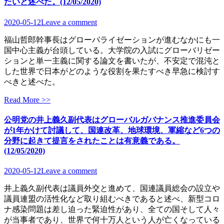
たいと述べた。(12/05/2020)
2020-05-12
Leave a comment
福山哲郎幹事長はグローバライゼーションが進むなかにも一
国中心主義が台頭している。大学院の入試にグローバリゼー
ションと単一主義に関する論文を書いたが、不安定で混沌と
した世界で日本がどのような役割を果たすべき早急に検討す
べきと述べた。
Read More >>
公明党の井上義久副代表はグローバルガバナンス推進委員会
が1年かけて討議して、国連改革、地球環境、軍縮など6つの
分野に起きて提言をされたことは有意義である。
(12/05/2020)
2020-05-12
Leave a comment
井上義久副代表は議員外交と進めて、国連議員総会の設立や
議員連盟の活性化など取り組むべきであると述べ、新型コロ
ナ感染問題は差し迫った緊迫性があり、全ての国そして人々
が当事者であり、世界で何十万人という人が亡くなっている