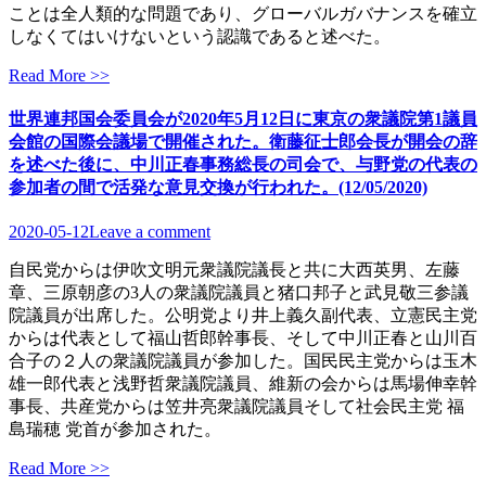
ことは全人類的な問題であり、グローバルガバナンスを確立
しなくてはいけないという認識であると述べた。
Read More >>
世界連邦国会委員会が2020年5月12日に東京の衆議院第1議員
会館の国際会議場で開催された。衛藤征士郎会長が開会の辞
を述べた後に、中川正春事務総長の司会で、与野党の代表の
参加者の間で活発な意見交換が行われた。(12/05/2020)
2020-05-12
Leave a comment
自民党からは伊吹文明元衆議院議長と共に大西英男、左藤
章、三原朝彦の3人の衆議院議員と猪口邦子と武見敬三参議
院議員が出席した。公明党より井上義久副代表、立憲民主党
からは代表として福山哲郎幹事長、そして中川正春と山川百
合子の２人の衆議院議員が参加した。国民民主党からは玉木
雄一郎代表と浅野哲衆議院議員、維新の会からは馬場伸幸幹
事長、共産党からは笠井亮衆議院議員そして社会民主党 福
島瑞穂 党首が参加された。
Read More >>