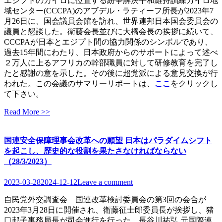
エジプトのカイロに位置する紛争解決平和維持訓練カイロ地
域センター(CCCPA)のアブデル・ラティーフ所長が2023年7
月26日に、国会議員会館を訪れ、世界連邦日本国会委員会の
議員と懇談した。衛藤会長並びに大橋会長の挨拶に続いて、
CCCPAが日本とエジプト間の協力関係のシンボルであり、
過去15年間にわたり、日本政府からのサポートによって述べ
２万人に上るアフリカの幹部職員に対して研修教育を完了し
たと感謝の意を示した。その後に超党派による意見交換が行
われた。この会議のサマリーリポートは、
ここ
をクリックし
て下さい。
Read More >>
国連安全保障理事会改革への願望 日本はパラダイムシフト
を起こし、歴史的な役割を果たさなければならない
（28/3/2023）
2023-03-28
2024-12-12
Leave a comment
自民党外交調査会 国連改革検討委員会の第3回の会合が
2023年3月28日に開催され、衛藤征士郎委員長が挨拶し、猪
口邦子事務局長が司会進行を行った。長谷川祐弘 元国際連