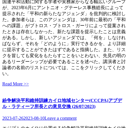
国連平和活動に関する学者や実務家からなる幅広いグループ
が、2023年6月にアントニオ・グテーレス事務総長によって
提示された「平和の新らたなアジェンダ」を批判的に検討し
た。参加者らは、このアジェンダは、30年前に最初の「平和
への課題」がブトロス・ブトロス・ガーリによって提案され
たときは存在しなかった、新たな課題を提示したことは意義
がある。しかし、新しいアジェンダでは、「何を」しなけれ
ばならず、それを「どのように」実行できるかを、より詳細
に提示することができたはずであると指摘した。また、リス
クを冒しても変化をもたらすことをいとわない、先見の明の
あるリーダーシップが必要であることを述べた。講演者と討
論者の名前のリストについては、ここをクリックしてくださ
い。
Read More >>
紛争解決平和維持訓練カイロ地域センター(CCCPA)アブデ
ル・ラティーフ所長との意見交換 (26/07/2023)
2023-07-26
2023-08-10
Leave a comment