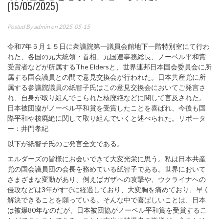
(15/05/2025)
Posted By
admin
on 2025-05-15
令和7年５月１５日に衆議院第一議員会館地下一階特別室にて行わ
れた、各国の元大統領・首相、元国連事務総長、ノーベル平和賞
受賞者などが所属するThe Eldersと、世界連邦日本国会委員会に所
属する国会議員との間で意見交換会が行われた。日本共産党に所
属する参議院議員の紙智子氏はこの意見交換会においてご発言さ
れ、自身が取り組んでこられた核廃絶などに関して言及された。
日本被団協がノーベル平和賞を受賞したことを喜ばれ、今後も国
際平和や核廃絶に関して取り組んでいくと述べられた。リポータ
ー：井門孝紀
以下が紙智子氏のご発言全文である。
エルダーズの皆様にお会いできて大変光栄に思う。私は日本共産
党の国会議員団の会長を務めている紙智子である。世界において
さまざまな変動があり、例えばガザへの攻撃や、ウクライナへの
侵攻などは3年がすでに経過しており、大変胸を痛めており、早く
解決できることを願っている。そんな中で喜ばしいことは、日本
は被爆80年なのだが、日本被団協がノーベル平和賞を受賞するこ