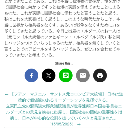
とができたことである。これは本当に被爆者の皆様が、命をかけ
て国際社会に向かってずっと被爆の実態を伝えてきたことによる
ものだ。これが実際に国際社会に伝わったと言うことだと思う。
私はこれを大変喜ばしく思うし、このような時代だからこそ、本
当に世界から核兵器をなくす、あるいは戦争をなくすために力を
尽くしてきたと思っている。今日ご出席のエルダーズのお一人は
（元モンゴル大統領のツァヒギーン・エルベグドルジ氏）私と同
じバッジをつけていらっしゃるのだが、核兵器を無くしていくと
言うことでのアピールをするバッジである。ぜひ力を合わせてや
っていきたいと考えている。
Share this...
Post
←
【フアン・マヌエル・サントス元コロンビア大統領】 日本は道
navigation
徳的で価値観のあるリーダーシップを発揮できる。
立憲民主党の源馬謙太郎衆議院議員が世界連邦日本国会委員会エ
ルダーズとの意見交換会に出席し、国際社会の団結の重要性を指
摘し、日本が中心的な役割を担っていくべきと発言された。
（15/05/2025）
→