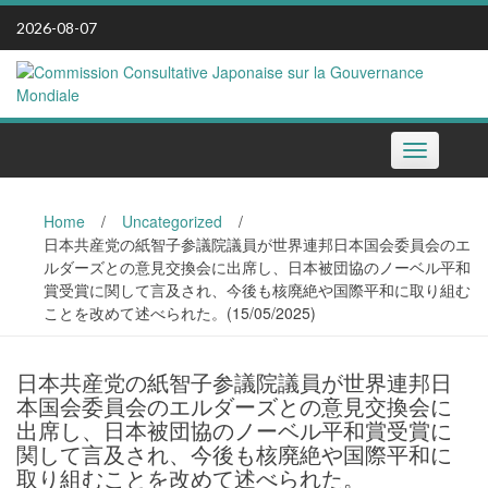
Skip
2026-08-07
to
content
Toggle
navigation
Home
/
Uncategorized
/
日本共産党の紙智子参議院議員が世界連邦日本国会委員会のエ
ルダーズとの意見交換会に出席し、日本被団協のノーベル平和
賞受賞に関して言及され、今後も核廃絶や国際平和に取り組む
ことを改めて述べられた。(15/05/2025)
日本共産党の紙智子参議院議員が世界連邦日
本国会委員会のエルダーズとの意見交換会に
出席し、日本被団協のノーベル平和賞受賞に
関して言及され、今後も核廃絶や国際平和に
取り組むことを改めて述べられた。