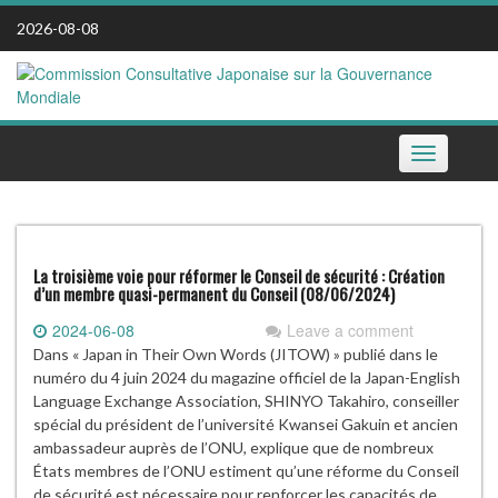
Skip
2026-08-08
to
content
Toggle
navigation
La troisième voie pour réformer le Conseil de sécurité : Création
d’un membre quasi-permanent du Conseil (08/06/2024)
2024-06-08
Leave a comment
Dans « Japan in Their Own Words (JITOW) » publié dans le
numéro du 4 juin 2024 du magazine officiel de la Japan-English
Language Exchange Association, SHINYO Takahiro, conseiller
spécial du président de l’université Kwansei Gakuin et ancien
ambassadeur auprès de l’ONU, explique que de nombreux
États membres de l’ONU estiment qu’une réforme du Conseil
de sécurité est nécessaire pour renforcer les capacités de